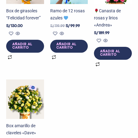
Box de girasoles
Ramo de 12 rosas
Canasta de
“Felicidad forever”
azules
rosas y lirios
«Andrea»
S/
130.00
S/
119.99
S/
99.99
S/
189.99
AÑADIR AL
AÑADIR AL
CARRITO
CARRITO
AÑADIR AL
CARRITO
Box amarillo de
claveles «Dave»