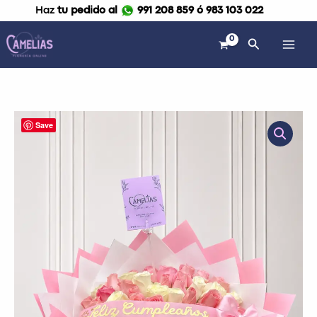
Ir
Haz
tu pedido al
991 208 859 ó 983 103 022
al
contenido
Buscar
Ramo
Save
buchón
de
70
rosas
"Amy"
cantidad