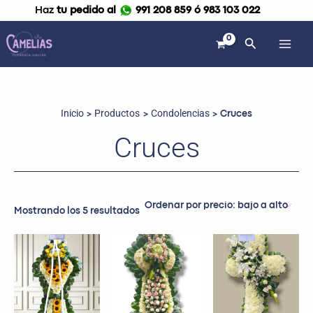
Ordenado
Ir
Haz
tu pedido al
991 208 859 ó 983 103 022
por
al
precio:
bajo
contenido
Buscar
a
alto
Inicio
Productos
Condolencias
Cruces
Cruces
Mostrando los 5 resultados