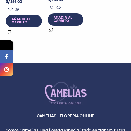
S/
399.99
S/
299.00
AÑADIR AL
AÑADIR AL
CARRITO
CARRITO
←
CAMELIAS - FLORERÍA ONLINE
Somos Camelias, una florería especializada en transmitir tus