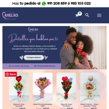
Ir
Haz
tu pedido al
991 208 859 ó 983 103 022
al
contenido
Buscar
Save