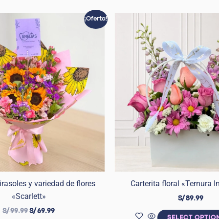
El
El
¡Oferta!
precio
precio
original
actual
era:
es:
S/ 99.99.
S/ 69.99.
rasoles y variedad de flores
Carterita floral «Ternura I
«Scarlett»
S/
89.99
S/
99.99
S/
69.99
SELECT OPTIO