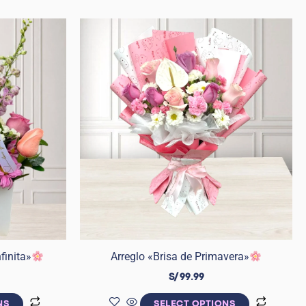
nfinita»
Arreglo «Brisa de Primavera»
S/
99.99
NS
SELECT OPTIONS