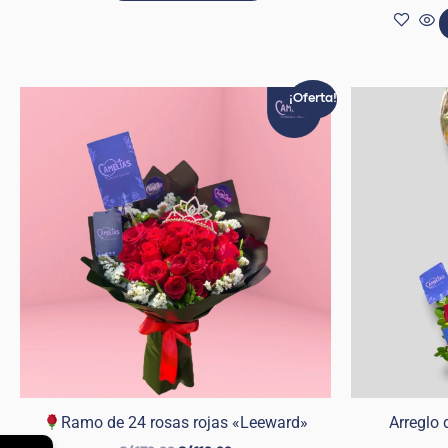
El
El
¡Oferta!
precio
precio
original
actual
era:
es:
S/ 179.99.
S/ 119.99.
Ramo de 24 rosas rojas «Leeward»
Arreglo 