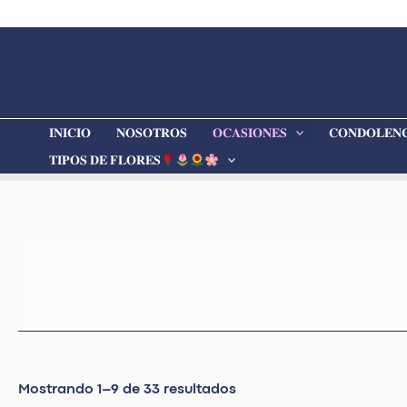
Ordenado
Ir
por
al
precio:
bajo
contenido
a
alto
𝐈𝐍𝐈𝐂𝐈𝐎
𝐍𝐎𝐒𝐎𝐓𝐑𝐎𝐒
𝐎𝐂𝐀𝐒𝐈𝐎𝐍𝐄𝐒
𝐂𝐎𝐍𝐃𝐎𝐋𝐄𝐍𝐂
𝐓𝐈𝐏𝐎𝐒 𝐃𝐄 𝐅𝐋𝐎𝐑𝐄𝐒
Mostrando 1–9 de 33 resultados