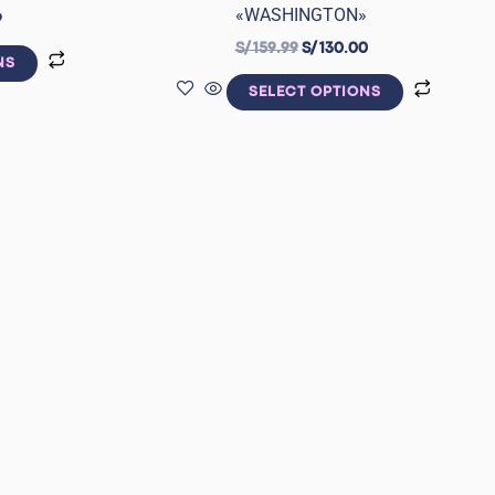
«WASHINGTON»
9
S/
159.99
S/
130.00
NS
SELECT OPTIONS