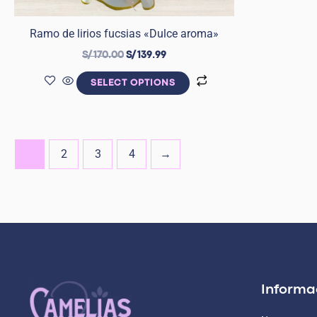
Ramo de lirios fucsias «Dulce aroma»
S/
170.00
S/
139.99
SELECT OPTIONS
2
3
4
→
1
Informa