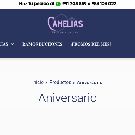
Haz
tu pedido al
991 208 859 ó 983 103 022
𝐈𝐀𝐒
𝐑𝐀𝐌𝐎𝐒 𝐁𝐔𝐂𝐇𝐎𝐍𝐄𝐒
¡𝐏𝐑𝐎𝐌𝐎𝐒 𝐃𝐄𝐋 𝐌𝐄𝐒!
Inicio
Productos
Aniversario
Aniversario