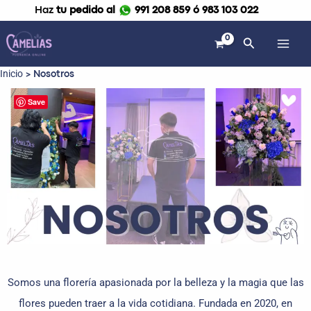
Ir
Haz
tu pedido al
991 208 859 ó 983 103 022
al
contenido
Buscar
Inicio
Nosotros
Save
Somos una florería apasionada por la belleza y la magia que las
flores pueden traer a la vida cotidiana. Fundada en 2020, en