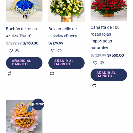
era:
es:
era:
es:
S/ 299.99.
S/ 180.00.
S/ 529.99.
S/ 35
Canasta de 100
Buchón de rosas
Box amarillo de
rosas rojas
azules “Rodri”
claveles «Dave»
importadas
S/
299.99
S/
180.00
S/
179.99
naturales
S/
529.99
S/
350.00
AÑADIR AL
AÑADIR AL
CARRITO
CARRITO
AÑADIR AL
CARRITO
El
El
¡Oferta!
precio
precio
original
actual
era:
es:
S/ 519.99.
S/ 350.00.