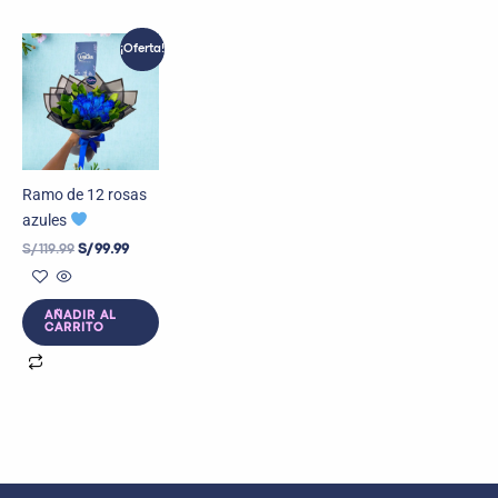
El
El
¡Oferta!
precio
precio
original
actual
era:
es:
S/ 119.99.
S/ 99.99.
Ramo de 12 rosas
azules
S/
119.99
S/
99.99
AÑADIR AL
CARRITO