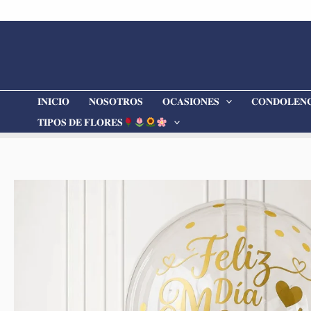
Ir
al
contenido
𝐈𝐍𝐈𝐂𝐈𝐎
𝐍𝐎𝐒𝐎𝐓𝐑𝐎𝐒
𝐎𝐂𝐀𝐒𝐈𝐎𝐍𝐄𝐒
𝐂𝐎𝐍𝐃𝐎𝐋𝐄𝐍𝐂
𝐓𝐈𝐏𝐎𝐒 𝐃𝐄 𝐅𝐋𝐎𝐑𝐄𝐒