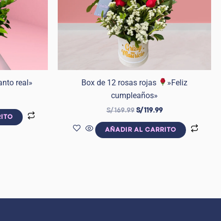
anto real»
Box de 12 rosas rojas
»Feliz
cumpleaños»
S/
169.99
S/
119.99
RITO
AÑADIR AL CARRITO