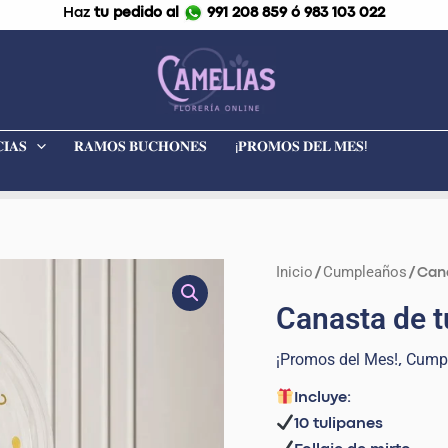
Haz
tu pedido al
991 208 859 ó 983 103 022
𝐈𝐀𝐒
𝐑𝐀𝐌𝐎𝐒 𝐁𝐔𝐂𝐇𝐎𝐍𝐄𝐒
¡𝐏𝐑𝐎𝐌𝐎𝐒 𝐃𝐄𝐋 𝐌𝐄𝐒!
Inicio
Cumpleaños
Canasta
/
/ Can
de
Canasta de 
tulipanes
"Luna"
¡Promos del Mes!
Cump
,
Incluye:
cantidad
10 tulipanes