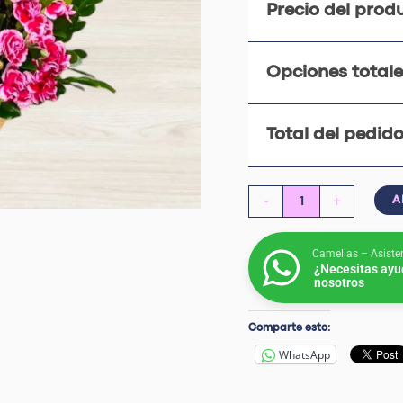
Precio del prod
Opciones totale
Total del pedido
-
+
A
Camelias – Asiste
¿Necesitas ayu
nosotros
Comparte esto:
WhatsApp