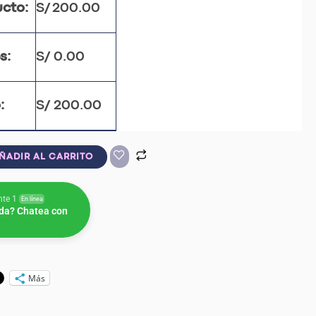
ucto:
S/
200.00
s:
S/
0.00
:
S/
200.00
ÑADIR AL CARRITO
nte 1
En línea
da? Chatea con
Más