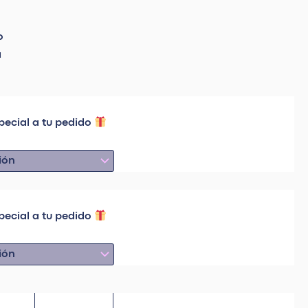
o
a
pecial a tu pedido
pecial a tu pedido