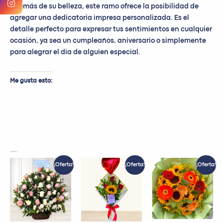
Además de su belleza, este ramo ofrece la posibilidad de
agregar una dedicatoria impresa personalizada. Es el
detalle perfecto para expresar tus sentimientos en cualquier
ocasión, ya sea un cumpleaños, aniversario o simplemente
para alegrar el día de alguien especial.
Me gusta esto:
Productos relacionados
El
El
El
El
El
El
¡Oferta!
¡Oferta!
¡Oferta!
precio
precio
precio
precio
precio
precio
original
actual
original
actual
original
actual
era:
es:
era:
es:
era:
es:
S/ 249.00.
S/ 199.99.
S/ 75.00.
S/ 60.00.
S/ 199.99.
S/ 169.