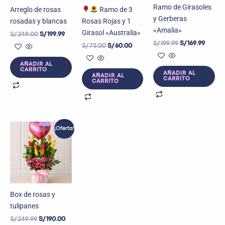
Ramo de Girasoles
Arreglo de rosas
Ramo de 3
y Gerberas
rosadas y blancas
Rosas Rojas y 1
«Amalia»
Girasol «Australia»
S/
249.00
S/
199.99
S/
199.99
S/
169.99
S/
75.00
S/
60.00
AÑADIR AL
CARRITO
AÑADIR AL
AÑADIR AL
CARRITO
CARRITO
El
El
¡Oferta!
precio
precio
original
actual
era:
es:
S/ 249.99.
S/ 190.00.
Box de rosas y
tulipanes
S/
249.99
S/
190.00