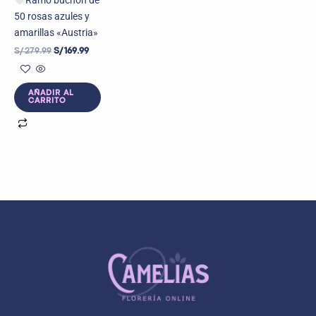
Ramo buchón de
50 rosas azules y
amarillas «Austria»
S/
279.99
S/
169.99
AÑADIR AL
CARRITO