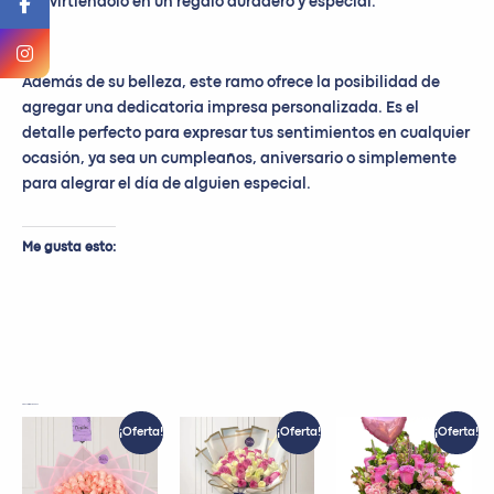
convirtiéndolo en un regalo duradero y especial.
Dedicatoria
Además de su belleza, este ramo ofrece la posibilidad de
agregar una dedicatoria impresa personalizada. Es el
detalle perfecto para expresar tus sentimientos en cualquier
ocasión, ya sea un cumpleaños, aniversario o simplemente
para alegrar el día de alguien especial.
Me gusta esto:
Productos relacionados
El
El
El
El
El
El
¡Oferta!
¡Oferta!
¡Oferta!
precio
precio
precio
precio
precio
preci
original
actual
original
actual
original
actua
era:
es:
era:
es:
era:
es: