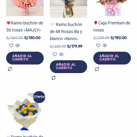
S/ 260.00.
S/ 150.00.
S/ 239.99.
S/ 179.99.
S/ 239.99.
S/ 190
Ramo buchón de
Caja Premium de
Ramo buchón
50 rosas «MAJLY»
rosas
de 48 Rosas lila y
blanco «Novo»
S/
260.00
S/
150.00
S/
239.99
S/
190.00
S/
239.99
S/
179.99
AÑADIR AL
AÑADIR AL
CARRITO
CARRITO
AÑADIR AL
CARRITO
El
El
¡Oferta!
precio
precio
original
actual
era:
es:
S/ 279.99.
S/ 169.99.