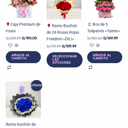
S/ 239.99.
S/ 190.00.
S/ 179.99.
S/ 109.99.
S/ 180.00.
S/ 149
Caja Premium de
Box de 5
Ramo Buchón
rosas
Tulipanes «Yairen»
de 24 Rosas Rojas
Freedom «DILI»
S/
239.99
S/
190.00
S/
180.00
S/
149.99
S/
179.99
S/
109.99
AÑADIR AL
AÑADIR AL
SELECCIONAR
CARRITO
CARRITO
LAS
OPCIONES
El
El
¡Oferta!
precio
precio
original
actual
era:
es:
S/ 249.99.
S/ 180.00.
Ramo buchón de