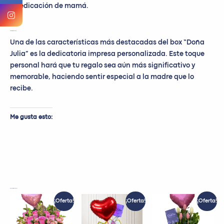
y dedicación de mamá.
Personalización Única
Una de las características más destacadas del box “Doña
Julia” es la dedicatoria impresa personalizada. Este toque
personal hará que tu regalo sea aún más significativo y
memorable, haciendo sentir especial a la madre que lo
recibe.
Me gusta esto:
Productos relacionados
El
El
El
El
El
El
¡Oferta!
¡Oferta!
¡Oferta!
precio
precio
precio
precio
precio
preci
original
actual
original
actual
original
actua
era:
es:
era:
es:
era:
es: