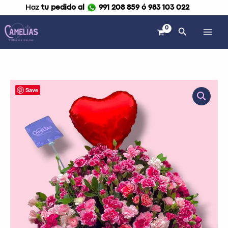
Ir
Haz
tu pedido al
991 208 859 ó 983 103 022
al
contenido
Buscar
Box
Save
de
claveles
"Doña
Julia"
cantidad