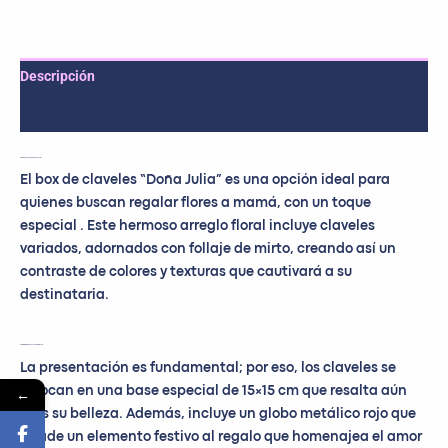
Descripción
Valoraciones (0)
Presentación de la Caja de Claveles
El box de claveles “Doña Julia” es una opción ideal para
quienes buscan regalar flores a mamá, con un toque
especial . Este hermoso arreglo floral incluye claveles
variados, adornados con follaje de mirto, creando así un
contraste de colores y texturas que cautivará a su
destinataria.
Detalles Simples que Hacen la Diferencia
La presentación es fundamental; por eso, los claveles se
←
colocan en una base especial de 15×15 cm que resalta aún
más su belleza. Además, incluye un globo metálico rojo que
añade un elemento festivo al regalo que homenajea el amor