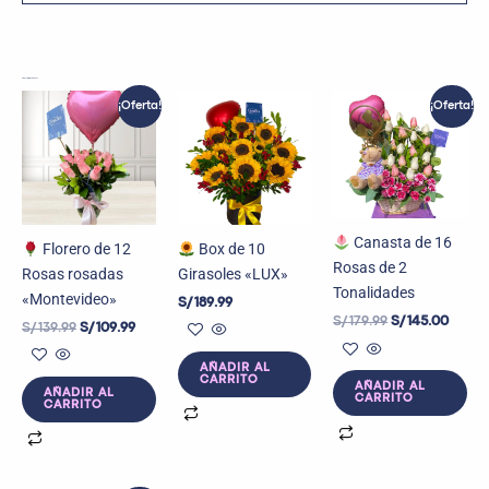
Productos relacionados
El
El
El
El
¡Oferta!
¡Oferta!
precio
precio
precio
preci
original
actual
original
actua
era:
es:
era:
es:
S/ 139.99.
S/ 109.99.
S/ 179.99.
S/ 145
Canasta de 16
Florero de 12
Box de 10
Rosas de 2
Rosas rosadas
Girasoles «LUX»
Tonalidades
«Montevideo»
S/
189.99
S/
179.99
S/
145.00
S/
139.99
S/
109.99
AÑADIR AL
CARRITO
AÑADIR AL
AÑADIR AL
CARRITO
CARRITO