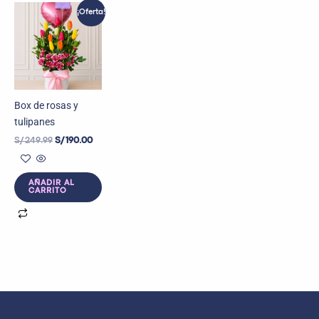
El
El
¡Oferta!
precio
precio
original
actual
era:
es:
S/ 249.99.
S/ 190.00.
Box de rosas y
tulipanes
S/
249.99
S/
190.00
AÑADIR AL
CARRITO