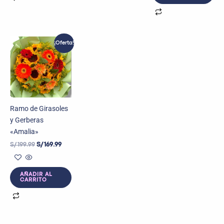
El
El
¡Oferta!
precio
precio
original
actual
era:
es:
S/ 199.99.
S/ 169.99.
Ramo de Girasoles
y Gerberas
«Amalia»
S/
199.99
S/
169.99
AÑADIR AL
CARRITO