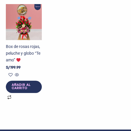
Box de rosas rojas,
peluche y globo “Te
amo”
S/
199.99
AÑADIR AL
CARRITO