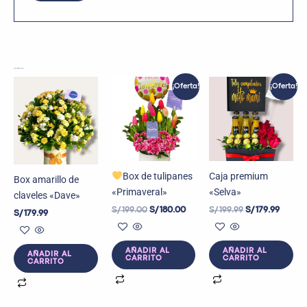
Productos relacionados
El
El
El
El
¡Oferta!
¡Oferta!
precio
precio
precio
precio
original
actual
original
actual
era:
es:
era:
es:
S/ 199.00.
S/ 180.00.
S/ 199.99.
S/ 179.
Box de tulipanes
Caja premium
Box amarillo de
«Primaveral»
«Selva»
claveles «Dave»
S/
199.00
S/
180.00
S/
199.99
S/
179.99
S/
179.99
AÑADIR AL
AÑADIR AL
AÑADIR AL
CARRITO
CARRITO
CARRITO