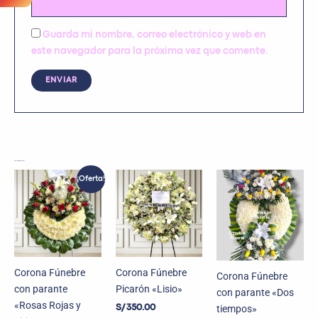
Guarda mi nombre, correo electrónico y web en
este navegador para la próxima vez que comente.
Productos relacionados
El
El
¡Oferta!
precio
precio
original
actual
era:
es:
S/ 199.99.
S/ 169.99.
Corona Fúnebre
Corona Fúnebre
Corona Fúnebre
con parante
Picarón «Lisio»
con parante «Dos
«Rosas Rojas y
tiempos»
S/
350.00