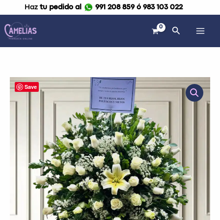
Ir
Haz
tu pedido al
991 208 859 ó 983 103 022
al
contenido
Buscar
Corona
Save
fúnebre
especial
"Memoria"
cantidad