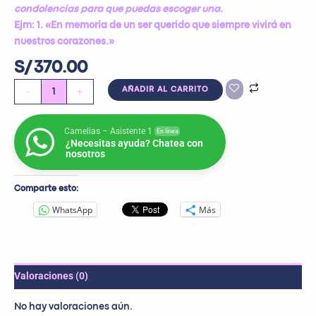
condolencias para que puedas escoger una.
Ejm: 1. «En memoria de un ser querido que siempre vivirá en
nuestros corazones.»
S/
370.00
-
+
AÑADIR AL CARRITO
Camelias – Asistente 1
En línea
¿Necesitas ayuda? Chatea con
nosotros
Comparte esto:
WhatsApp
Más
Valoraciones (0)
No hay valoraciones aún.