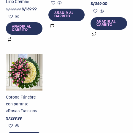
Lirio Crema»
S/
249.00
S/
199.99
S/
169.99
AÑADIR AL
CARRITO
AÑADIR AL
CARRITO
AÑADIR AL
CARRITO
Corona Fúnebre
con parante
«Rosas Fussion»
S/
299.99