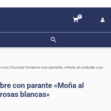
Buscar
El
ronas
/ Corona Fúnebre con parante «Moña al costado con
o
precio
al
actual
bre con parante «Moña al
es:
 rosas blancas»
.99.
S/ 300.00.