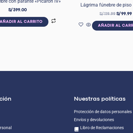
bre con parante «Picarón IV»
Lágrima fúnebre de piso
S/
399.00
S/
119.99
S/
99.99
AÑADIR AL CARRITO
AÑADIR AL CAR
ción
Nuestras políticas
Protección de datos personales
Envíos y devoluciones
rsonal
Libro de Reclamaciones