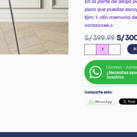
En la parte de abajo p
para que puedas esco
Ejm: 1. «En memoria de
corazones.»
S/
399.99
S/
300
-
+
A
Camelias – Asiste
¿Necesitas ayu
nosotros
Comparte esto:
WhatsApp