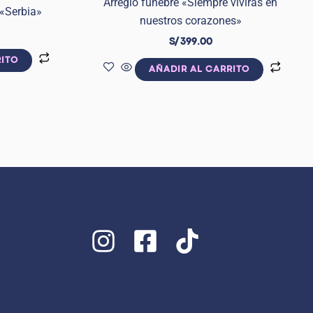
Arreglo fúnebre «Siempre vivirás en
 «Serbia»
nuestros corazones»
S/
399.00
RITO
AÑADIR AL CARRITO