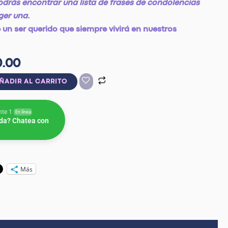
odrás encontrar una lista de frases de condolencias
ger una.
 un ser querido que siempre vivirá en nuestros
.00
ÑADIR AL CARRITO
nte 1
En línea
da? Chatea con
Más