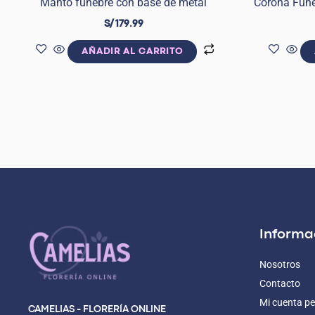
Manto fúnebre con base de metal
Corona Fúne
S/
179.99
AÑADIR AL CARRITO
Informa
Nosotros
Contacto
Mi cuenta pe
CAMELIAS - FLORERÍA ONLINE