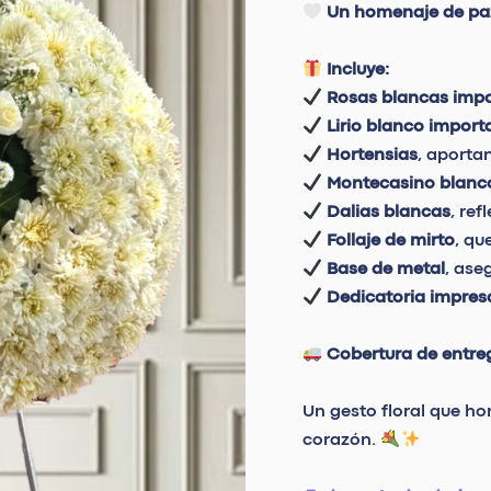
con
Un homenaje de paz
rosas
blancas"
Incluye:
cantidad
Rosas blancas imp
Lirio blanco impor
Hortensias
, aporta
Montecasino blanc
Dalias blancas
, re
Follaje de mirto
, qu
Base de metal
, ase
Dedicatoria impres
Cobertura de entre
Un gesto floral que ho
corazón.