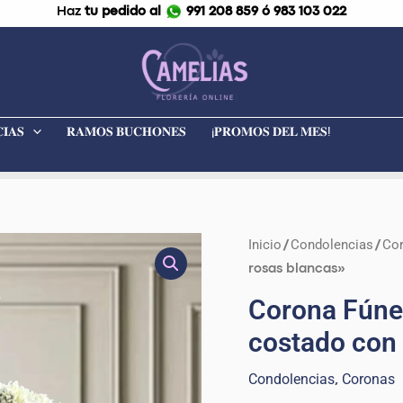
Haz
tu pedido al
991 208 859 ó 983 103 022
𝐈𝐀𝐒
𝐑𝐀𝐌𝐎𝐒 𝐁𝐔𝐂𝐇𝐎𝐍𝐄𝐒
¡𝐏𝐑𝐎𝐌𝐎𝐒 𝐃𝐄𝐋 𝐌𝐄𝐒!
El
Inicio
Condolencias
Co
Corona
/
/
preci
Fúnebre
rosas blancas»
origin
con
Corona Fúne
era:
parante
costado con
S/ 399
"Moña
al
Condolencias
Coronas
,
costado