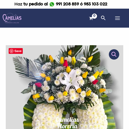
Ir
Haz
tu pedido al
991 208 859 ó 983 103 022
al
contenido
Buscar
Corona
Save
Fúnebre
con
parante
"Dos
tiempos"
cantidad