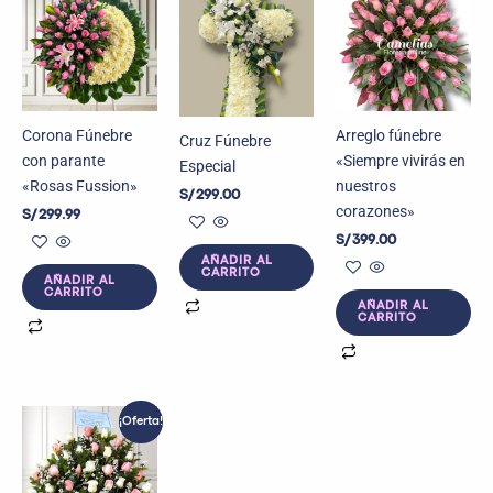
Corona Fúnebre
Arreglo fúnebre
Cruz Fúnebre
con parante
«Siempre vivirás en
Especial
«Rosas Fussion»
nuestros
S/
299.00
corazones»
S/
299.99
S/
399.00
AÑADIR AL
CARRITO
AÑADIR AL
CARRITO
AÑADIR AL
CARRITO
El
El
¡Oferta!
precio
precio
original
actual
era:
es:
S/ 249.00.
S/ 199.99.