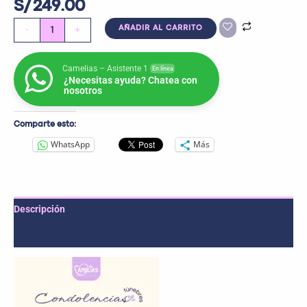
S/
249.00
-
+
AÑADIR AL CARRITO
Camelias – Asistente 1
En línea
¿Necesitas ayuda? Chatea con
nosotros
Comparte esto:
WhatsApp
Más
Descripción
Valoraciones (0)