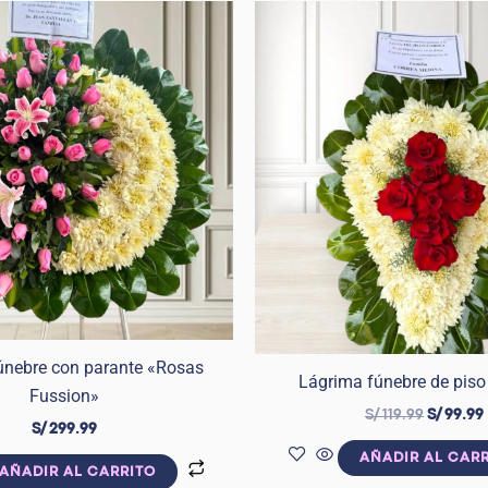
El
precio
original
era:
S/ 119.99
únebre con parante «Rosas
Lágrima fúnebre de piso
Fussion»
S/
119.99
S/
99.99
S/
299.99
AÑADIR AL CAR
AÑADIR AL CARRITO