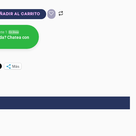
ÑADIR AL CARRITO
nte 1
En línea
da? Chatea con
Más