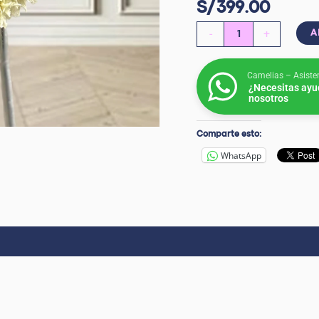
S/
399.00
-
+
A
Camelias – Asiste
¿Necesitas ayu
nosotros
Comparte esto:
WhatsApp