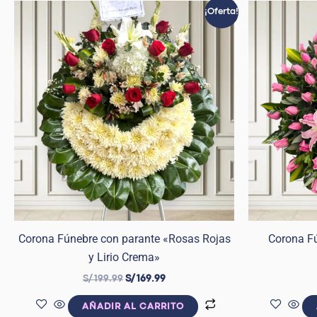
El
El
¡Oferta!
precio
precio
original
actual
era:
es:
S/ 199.99.
S/ 169.99.
Corona Fúnebre con parante «Rosas Rojas
Corona F
y Lirio Crema»
S/
199.99
S/
169.99
AÑADIR AL CARRITO