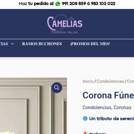
Haz
tu pedido al
991 208 859 ó 983 103 022
𝐈𝐀𝐒
𝐑𝐀𝐌𝐎𝐒 𝐁𝐔𝐂𝐇𝐎𝐍𝐄𝐒
¡𝐏𝐑𝐎𝐌𝐎𝐒 𝐃𝐄𝐋 𝐌𝐄𝐒!
Inicio
Condolencias
Co
Corona
/
/
Fúnebre
Corona Fúne
con
parante
Condolencias
Coronas
,
"Corazón
Un tributo de seren
azul"
cantidad