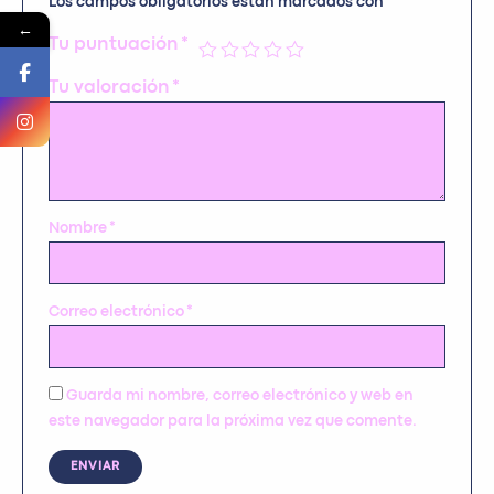
Los campos obligatorios están marcados con
*
←
Tu puntuación
*
Tu valoración
*
Nombre
*
Correo electrónico
*
Guarda mi nombre, correo electrónico y web en
este navegador para la próxima vez que comente.