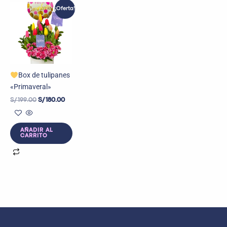
El
El
¡Oferta!
precio
precio
original
actual
era:
es:
S/ 199.00.
S/ 180.00.
Box de tulipanes
«Primaveral»
S/
199.00
S/
180.00
AÑADIR AL
CARRITO