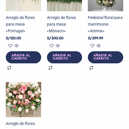
Arreglo de flores
Arreglo de flores
Pedestal floral para
para mesa
para mesa
matrimonio
«Portugal»
«Mónaco»
«Atenea»
S/
120.00
S/
300.00
S/
299.99
AÑADIR AL
AÑADIR AL
AÑADIR AL
CARRITO
CARRITO
CARRITO
Arreglo de flores