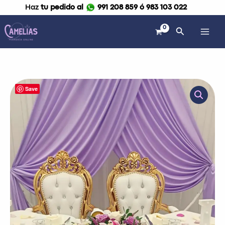
Ir
Haz
tu pedido al
991 208 859 ó 983 103 022
al
contenido
Buscar
Arreglo
Save
de
flores
para
mesa
"Noruega"
cantidad