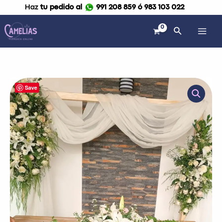
Ir
Haz
tu pedido al
991 208 859 ó 983 103 022
al
contenido
Buscar
Arreglo
Save
de
flores
para
mesa
"Lituania"
cantidad