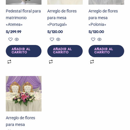
Pedestal floral para
Arreglo de flores
Arreglo de flores
matrimonio
para mesa
para mesa
«Atenea»
«Portugal»
«Polonia»
S/
299.99
S/
120.00
S/
120.00
AÑADIR AL
AÑADIR AL
AÑADIR AL
CARRITO
CARRITO
CARRITO
Arreglo de flores
para mesa