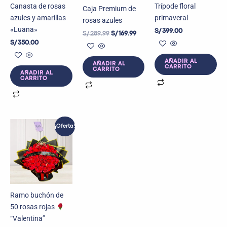
Canasta de rosas
Trípode floral
Caja Premium de
azules y amarillas
primaveral
rosas azules
«Luana»
S/
399.00
S/
289.99
S/
169.99
S/
350.00
AÑADIR AL
AÑADIR AL
CARRITO
CARRITO
AÑADIR AL
CARRITO
El
El
¡Oferta!
precio
precio
original
actual
era:
es:
S/ 279.99.
S/ 160.00.
Ramo buchón de
50 rosas rojas
“Valentina”