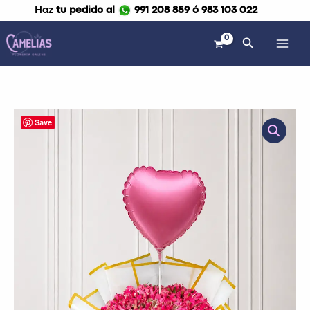
Ir
Haz
tu pedido al
991 208 859 ó 983 103 022
al
contenido
Buscar
Ramo
Save
premium
de
astromelias
cantidad