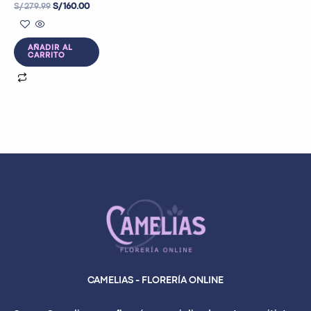
S/
279.99
S/
160.00
AÑADIR AL
CARRITO
CAMELIAS - FLORERÍA ONLINE