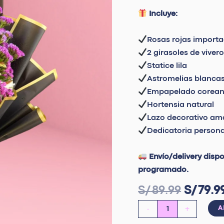
Incluye:
Rosas rojas importa
2 girasoles de viver
Statice lila
Astromelias blanca
Empapelado coreano
Hortensia natural
Lazo decorativo ama
Dedicatoria persona
Envío/delivery disp
programado.
S/
89.99
S/
79.9
-
+
A