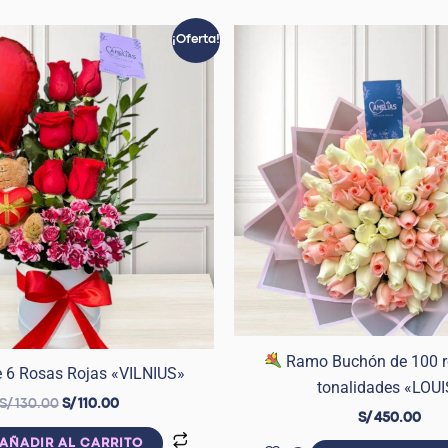
El
El
¡Oferta!
precio
precio
original
actual
era:
es:
S/ 130.00.
S/ 110.00.
Ramo Buchón de 100 r
 6 Rosas Rojas «VILNIUS»
tonalidades «LOUI
S/
130.00
S/
110.00
S/
450.00
AÑADIR AL CARRITO