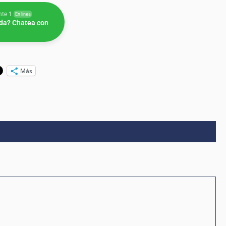
nte 1
En línea
da? Chatea con
Más