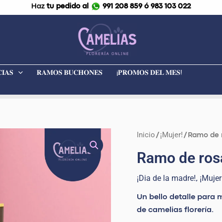
Haz
tu pedido al
991 208 859 ó 983 103 022
𝐈𝐀𝐒
𝐑𝐀𝐌𝐎𝐒 𝐁𝐔𝐂𝐇𝐎𝐍𝐄𝐒
¡𝐏𝐑𝐎𝐌𝐎𝐒 𝐃𝐄𝐋 𝐌𝐄𝐒!
El
Inicio
¡Mujer!
Ramo
/
/ Ramo de 
precio
de
Ramo de rosa
origina
rosas
era:
y
¡Dia de la madre!
¡Mujer
,
S/ 89.9
girasoles
Un bello detalle para 
“Armonia”
de camelias florería.
cantidad