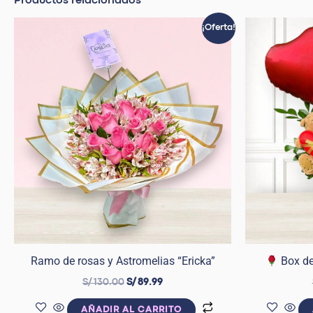
Productos relacionados
El
El
¡Oferta!
precio
precio
original
actual
era:
es:
S/ 130.00.
S/ 89.99.
Ramo de rosas y Astromelias “Ericka”
Box de
S/
130.00
S/
89.99
AÑADIR AL CARRITO