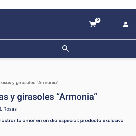
Buscar
El
rosas y girasoles “Armonia”
precio
s y girasoles “Armonia”
l
actual
es:
!
Rosas
,
9.
S/ 79.99.
mostrar tu amor en un día especial; producto exclusivo