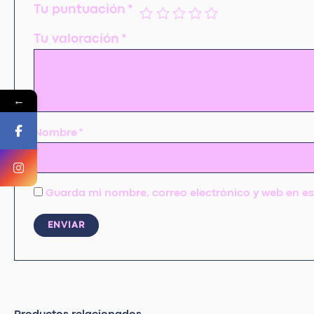
Tu puntuación
*
Tu valoración
*
←
Nombre
*
Guarda mi nombre, correo electrónico y web en e