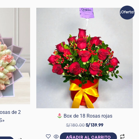
El
El
¡Oferta!
precio
precio
original
actual
era:
es:
S/ 180.00.
S/ 139.99.
osas de 2
Box de 18 Rosas rojas
S»
S/
180.00
S/
139.99
AÑADIR AL CARRITO