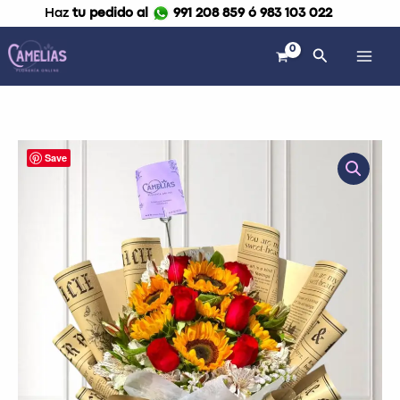
Ir
Haz
tu pedido al
991 208 859 ó 983 103 022
al
contenido
Buscar
Ramo
Save
de
rosas
y
girasoles
"Amor"
cantidad