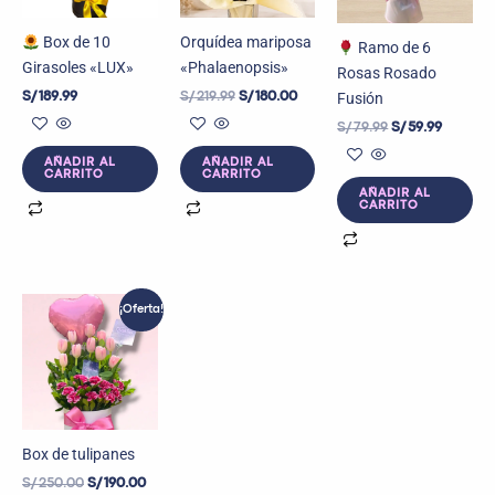
Box de 10
Orquídea mariposa
Ramo de 6
Girasoles «LUX»
«Phalaenopsis»
Rosas Rosado
Fusión
S/
189.99
S/
219.99
S/
180.00
S/
79.99
S/
59.99
AÑADIR AL
AÑADIR AL
CARRITO
CARRITO
AÑADIR AL
CARRITO
El
El
¡Oferta!
precio
precio
original
actual
era:
es:
S/ 250.00.
S/ 190.00.
Box de tulipanes
S/
250.00
S/
190.00