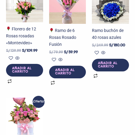
era:
es:
era:
es:
era:
es:
S/ 139.99.
S/ 109.99.
S/ 79.99.
S/ 59.99.
S/ 249.99.
S/ 180
Florero de 12
Ramo de 6
Ramo buchón de
Rosas rosadas
Rosas Rosado
40 rosas azules
«Montevideo»
Fusión
S/
249.99
S/
180.00
S/
139.99
S/
109.99
S/
79.99
S/
59.99
AÑADIR AL
CARRITO
AÑADIR AL
AÑADIR AL
CARRITO
CARRITO
El
El
¡Oferta!
precio
precio
original
actual
era:
es:
S/ 239.99.
S/ 190.00.