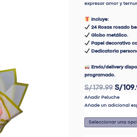
bebe
expresar amor y ternur
"MONACO"
cantidad
Incluye:
24 Rosas rosado b
Globo metálico.
Papel decorativo c
Dedicatoria person
Envío/delivery disp
programado.
S/
179.99
S/
109.
Añadir Peluche
Añade un adicional es