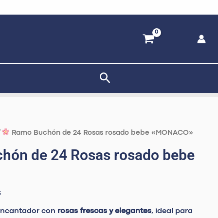
Buscar
El
/
Ramo Buchón de 24 Rosas rosado bebe «MONACO»
precio
hón de 24 Rosas rosado bebe
al
actual
es:
99.
S/ 109.99.
s
 encantador con
rosas frescas y elegantes
, ideal para