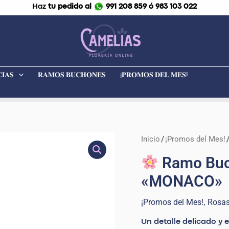
Haz
tu pedido al
991 208 859 ó 983 103 022
𝐈𝐀𝐒
𝐑𝐀𝐌𝐎𝐒 𝐁𝐔𝐂𝐇𝐎𝐍𝐄𝐒
¡𝐏𝐑𝐎𝐌𝐎𝐒 𝐃𝐄𝐋 𝐌𝐄𝐒!
El
Inicio
¡Promos del Mes!
/
precio
Ramo
Ramo Buc
origin
Buchón
«MONACO»
era:
de
S/ 179.
24
¡Promos del Mes!
Rosa
,
Rosas
rosado
Un detalle delicado y