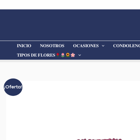
Ir
al
contenido
𝐈𝐍𝐈𝐂𝐈𝐎
𝐍𝐎𝐒𝐎𝐓𝐑𝐎𝐒
𝐎𝐂𝐀𝐒𝐈𝐎𝐍𝐄𝐒
𝐂𝐎𝐍𝐃𝐎𝐋𝐄𝐍𝐂
𝐓𝐈𝐏𝐎𝐒 𝐃𝐄 𝐅𝐋𝐎𝐑𝐄𝐒
¡Oferta!