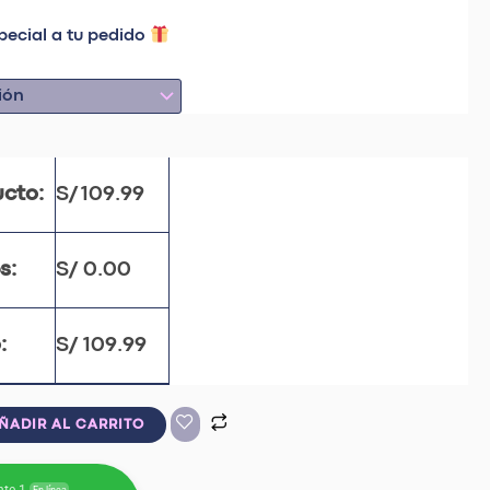
pecial a tu pedido
ucto:
S/
109.99
s:
S/
0.00
:
S/
109.99
ÑADIR AL CARRITO