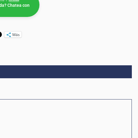
nte 1
En línea
da? Chatea con
Más