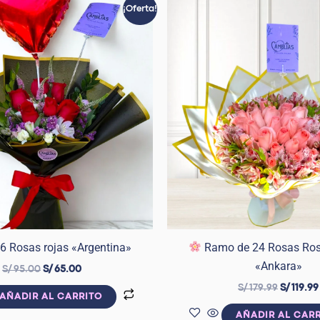
El
El
El
¡Oferta!
precio
precio
precio
original
actual
original
era:
es:
era:
S/ 95.00.
S/ 65.00.
S/ 179.99
6 Rosas rojas «Argentina»
Ramo de 24 Rosas Ro
«Ankara»
S/
95.00
S/
65.00
S/
179.99
S/
119.99
AÑADIR AL CARRITO
AÑADIR AL CAR