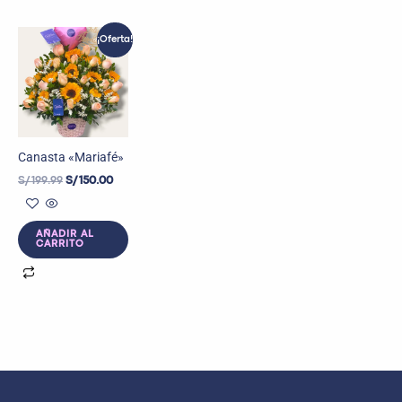
El
El
¡Oferta!
precio
precio
original
actual
era:
es:
S/ 199.99.
S/ 150.00.
Canasta «Mariafé»
S/
199.99
S/
150.00
AÑADIR AL
CARRITO