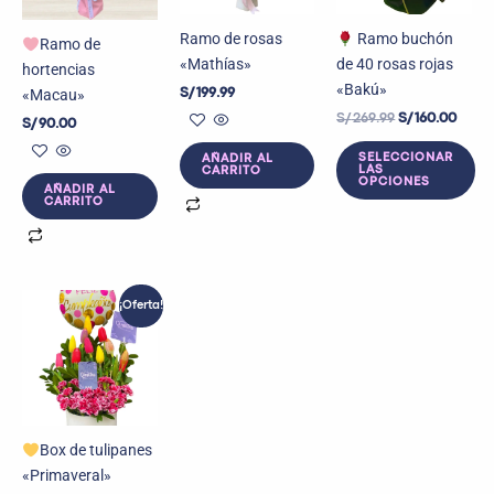
Ramo de rosas
Ramo buchón
Ramo de
«Mathías»
de 40 rosas rojas
hortencias
«Bakú»
«Macau»
S/
199.99
S/
269.99
S/
160.00
S/
90.00
SELECCIONAR
AÑADIR AL
LAS
CARRITO
OPCIONES
AÑADIR AL
CARRITO
El
El
¡Oferta!
precio
precio
original
actual
era:
es:
S/ 199.00.
S/ 180.00.
Box de tulipanes
«Primaveral»