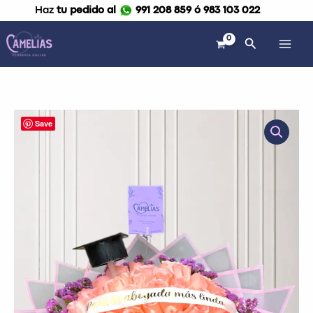
Ir
Haz
tu pedido al
991 208 859 ó 983 103 022
al
contenido
Buscar
Ramo
Save
buchón
de
50
rosas
"Bonita"
cantidad