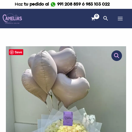
Ir
Haz
tu pedido al
991 208 859 ó 983 103 022
al
contenido
Buscar
Ramo
Save
buchón
de
100
rosas
blancas“Cásate
conmigo”
cantidad