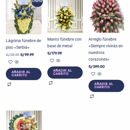
¡Oferta!
precio
precio
original
actual
era:
es:
S/ 119.99.
S/ 99.99.
Manto fúnebre con
Arreglo fúnebre
Lágrima fúnebre de
base de metal
«Siempre vivirás en
piso «Serbia»
nuestros
S/
179.99
S/
119.99
S/
99.99
corazones»
S/
399.00
AÑADIR AL
AÑADIR AL
CARRITO
CARRITO
AÑADIR AL
CARRITO