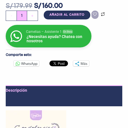
S/
179.99
S/
160.00
-
+
AÑADIR AL CARRITO
Camelias – Asistente 1
En línea
¿Necesitas ayuda? Chatea con
nosotros
Comparte esto:
WhatsApp
Más
Descripción
Valoraciones (0)