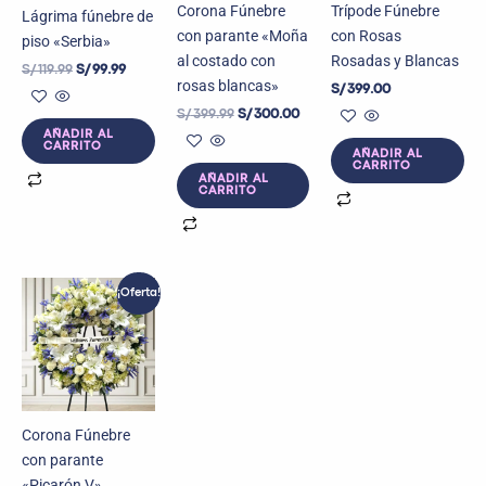
Corona Fúnebre
Trípode Fúnebre
Lágrima fúnebre de
con parante «Moña
con Rosas
piso «Serbia»
al costado con
Rosadas y Blancas
S/
119.99
S/
99.99
rosas blancas»
S/
399.00
S/
399.99
S/
300.00
AÑADIR AL
CARRITO
AÑADIR AL
CARRITO
AÑADIR AL
CARRITO
El
El
¡Oferta!
precio
precio
original
actual
era:
es:
S/ 399.00.
S/ 350.00.
Corona Fúnebre
con parante
«Picarón V»