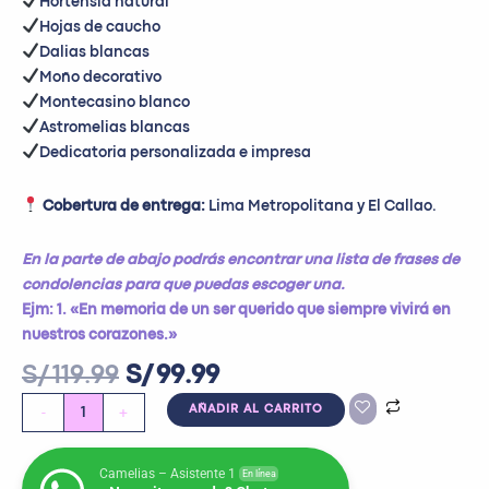
Hortensia natural
Hojas de caucho
Dalias blancas
Moño decorativo
Montecasino blanco
Astromelias blancas
Dedicatoria personalizada e impresa
Cobertura de entrega:
Lima Metropolitana y El Callao.
En la parte de abajo podrás encontrar una lista de frases de
condolencias para que puedas escoger una.
Ejm: 1. «En memoria de un ser querido que siempre vivirá en
nuestros corazones.»
S/
119.99
S/
99.99
-
+
AÑADIR AL CARRITO
Camelias – Asistente 1
En línea