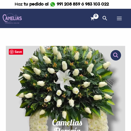
Ir
Haz
tu pedido al
991 208 859 ó 983 103 022
al
contenido
Buscar
Corona
Save
Fúnebre
con
parante
"Rosas
blancas
de
dos
tiempos"
cantidad