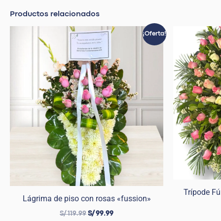
Productos relacionados
El
El
¡Oferta!
precio
precio
original
actual
era:
es:
S/ 119.99.
S/ 99.99.
Trípode F
Lágrima de piso con rosas «fussion»
S/
119.99
S/
99.99