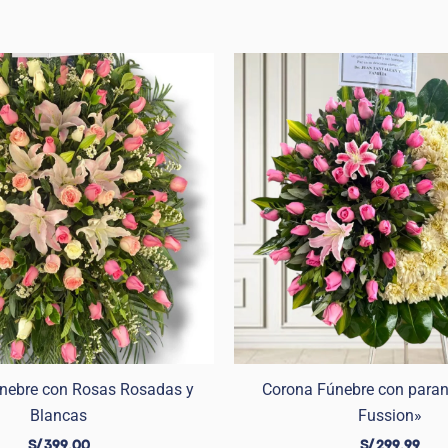
únebre con Rosas Rosadas y
Corona Fúnebre con paran
Blancas
Fussion»
S/
399.00
S/
299.99