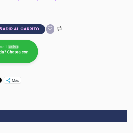
ÑADIR AL CARRITO
nte 1
En línea
da? Chatea con
Más