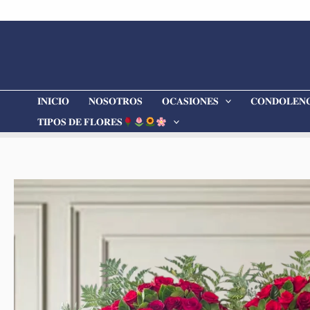
Ir
al
contenido
𝐈𝐍𝐈𝐂𝐈𝐎
𝐍𝐎𝐒𝐎𝐓𝐑𝐎𝐒
𝐎𝐂𝐀𝐒𝐈𝐎𝐍𝐄𝐒
𝐂𝐎𝐍𝐃𝐎𝐋𝐄𝐍𝐂
𝐓𝐈𝐏𝐎𝐒 𝐃𝐄 𝐅𝐋𝐎𝐑𝐄𝐒