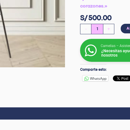
corazones.»
S/
500.00
-
+
A
Camelias – Asiste
¿Necesitas ayu
nosotros
Comparte esto:
WhatsApp