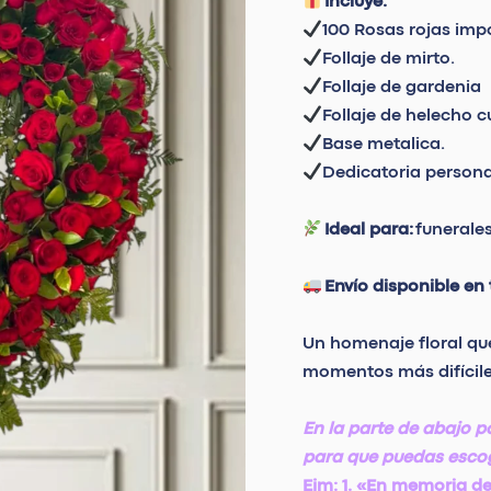
Incluye:
100 Rosas rojas imp
Follaje de mirto.
Follaje de gardenia
Follaje de helecho c
Base metalica.
Dedicatoria persona
Ideal para:
funerale
Envío disponible en
Un homenaje floral qu
momentos más difícil
En la parte de abajo p
para que puedas esco
Ejm: 1. «En memoria de