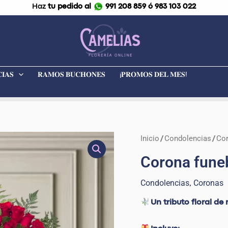
Haz
tu pedido al
991 208 859 ó 983 103 022
𝐈𝐀𝐒
𝐑𝐀𝐌𝐎𝐒 𝐁𝐔𝐂𝐇𝐎𝐍𝐄𝐒
¡𝐏𝐑𝐎𝐌𝐎𝐒 𝐃𝐄𝐋 𝐌𝐄𝐒!
Inicio
Condolencias
Co
Corona
/
/
funebre
Corona fune
modelo
corazón
Condolencias
Coronas
,
Un tributo floral de
cantidad