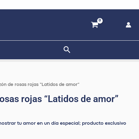
Buscar
El
zón de rosas rojas “Latidos de amor”
io
precio
osas rojas “Latidos de amor”
nal
actual
es:
0.00.
S/ 600.00.
mostrar tu amor en un día especial; producto exclusivo