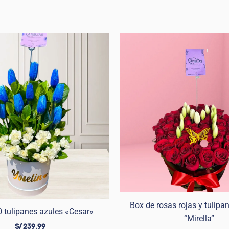
El
precio
original
era:
S/ 549.99
Box de rosas rojas y tulipa
 tulipanes azules «Cesar»
“Mirella”
S/
239.99