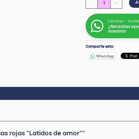
-
+
A
Camelias – Asiste
¿Necesitas ayu
nosotros
Comparte esto:
WhatsApp
sas rojas “Latidos de amor””