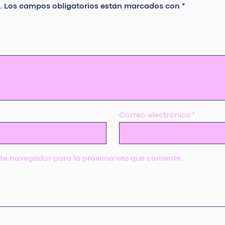
.
Los campos obligatorios están marcados con
*
Correo electrónico
*
ste navegador para la próxima vez que comente.