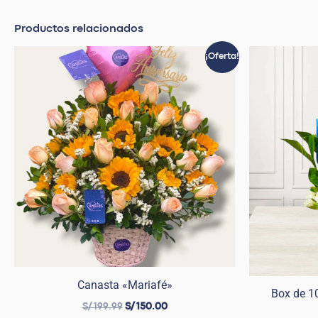
Productos relacionados
El
El
¡Oferta!
precio
precio
original
actual
era:
es:
S/ 199.99.
S/ 150.00.
Canasta «Mariafé»
Box de 10
S/
199.99
S/
150.00