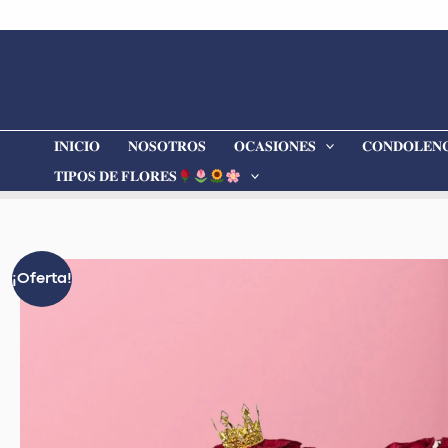
Ir
al
contenido
𝐈𝐍𝐈𝐂𝐈𝐎
𝐍𝐎𝐒𝐎𝐓𝐑𝐎𝐒
𝐎𝐂𝐀𝐒𝐈𝐎𝐍𝐄𝐒
𝐂𝐎𝐍𝐃𝐎𝐋𝐄𝐍𝐂
𝐓𝐈𝐏𝐎𝐒 𝐃𝐄 𝐅𝐋𝐎𝐑𝐄𝐒
¡Oferta!