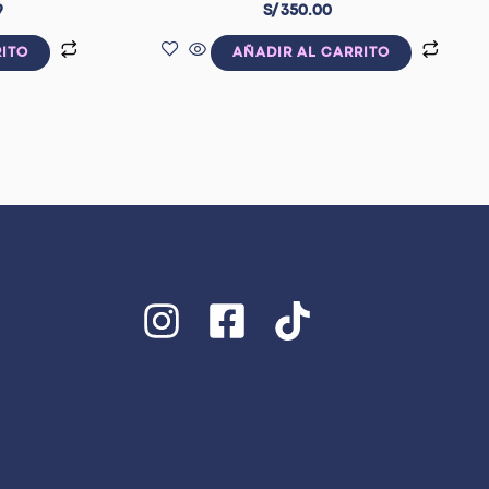
9
S/
350.00
RITO
AÑADIR AL CARRITO