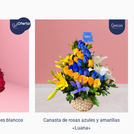
El
¡Oferta!
precio
actual
es:
.
S/ 389.99.
nes blancos
Canasta de rosas azules y amarillas
«Luana»