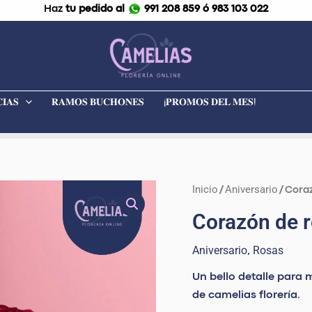
Haz
tu pedido al
991 208 859 ó 983 103 022
𝐈𝐀𝐒
𝐑𝐀𝐌𝐎𝐒 𝐁𝐔𝐂𝐇𝐎𝐍𝐄𝐒
¡𝐏𝐑𝐎𝐌𝐎𝐒 𝐃𝐄𝐋 𝐌𝐄𝐒!
El
Inicio
Aniversario
Corazón
/
/ Cora
prec
de
Corazón de r
origi
rosas
era:
rojas
Aniversario
Rosas
,
S/ 80
“Latidos
Un bello detalle para 
de
de camelias florería.
amor”