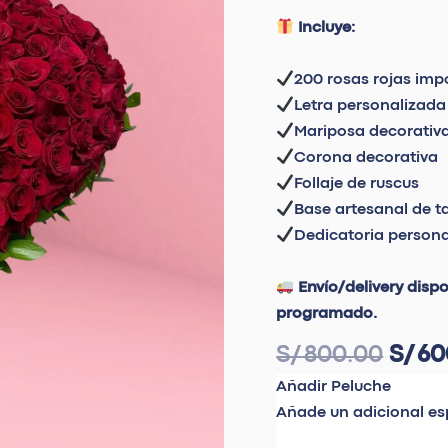
cantidad
Incluye:
200 rosas rojas im
Letra personalizada
Mariposa decorativ
Corona decorativa
Follaje de ruscus
Base artesanal de ta
Dedicatoria persona
Envío/delivery disp
programado.
S/
800.00
S/
60
Añadir Peluche
Añade un adicional es