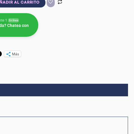
ÑADIR AL CARRITO
nte 1
En línea
da? Chatea con
Más