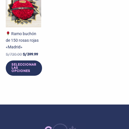
original
actual
era:
es:
S/ 720.00.
S/ 399.99.
Ramo buchón
de 150 rosas rojas
«Madrid»
S/
720.00
S/
399.99
SELECCIONAR
LAS
OPCIONES