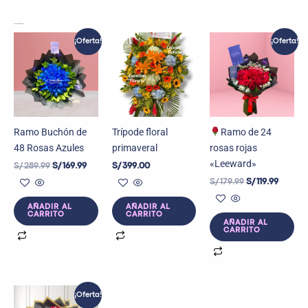
Productos relacionados
El
El
El
El
¡Oferta!
¡Oferta!
precio
precio
precio
precio
original
actual
original
actual
era:
es:
era:
es:
S/ 289.99.
S/ 169.99.
S/ 179.99.
S/ 119.9
Ramo Buchón de
Trípode floral
Ramo de 24
48 Rosas Azules
primaveral
rosas rojas
«Leeward»
S/
289.99
S/
169.99
S/
399.00
S/
179.99
S/
119.99
AÑADIR AL
AÑADIR AL
CARRITO
CARRITO
AÑADIR AL
CARRITO
El
El
¡Oferta!
precio
precio