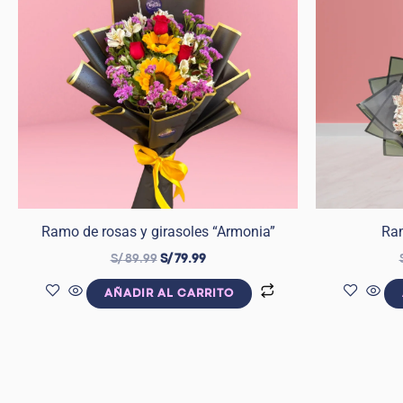
S/ 89.99.
S/ 79.99.
Ramo de rosas y girasoles “Armonia”
Ra
S/
89.99
S/
79.99
AÑADIR AL CARRITO