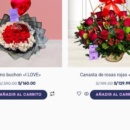
S/ 290.00.
S/ 160.00.
S/ 199.00
mo buchon «I LOVE»
Canasta de rosas rojas «
S/
290.00
S/
160.00
S/
199.00
S/
129.9
AÑADIR AL CARRITO
AÑADIR AL CAR