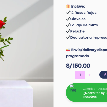
Incluye:
12 Rosas Rojas
Claveles
Follaje de mirto
Peluche
Dedicatoria impres
Envío/delivery disp
programado.
S/
150.00
-
+
A
Camelias – Asiste
¿Necesitas ayu
nosotros