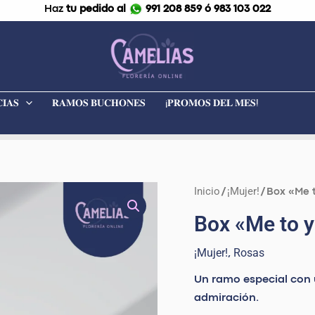
Haz
tu pedido al
991 208 859 ó 983 103 022
𝐈𝐀𝐒
𝐑𝐀𝐌𝐎𝐒 𝐁𝐔𝐂𝐇𝐎𝐍𝐄𝐒
¡𝐏𝐑𝐎𝐌𝐎𝐒 𝐃𝐄𝐋 𝐌𝐄𝐒!
Inicio
¡Mujer!
Box
/
/ Box «Me 
"Me
Box «Me to 
to
you"
¡Mujer!
Rosas
,
cantidad
Un ramo especial con 
admiración.