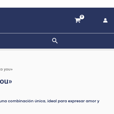
Buscar
to you»
you»
una combinación única, ideal para expresar amor y