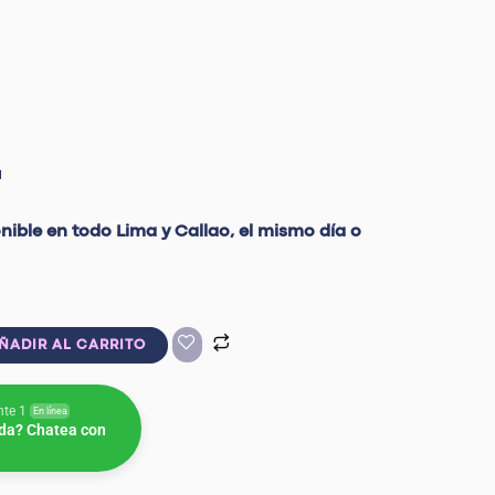
a
onible en todo Lima y Callao, el mismo día o
ÑADIR AL CARRITO
nte 1
En línea
da? Chatea con