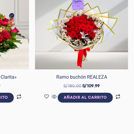
.
S/ 129.99.
S/ 180.00.
S/ 109.99.
Clarita»
Ramo buchón REALEZA
9
S/
180.00
S/
109.99
RITO
AÑADIR AL CARRITO