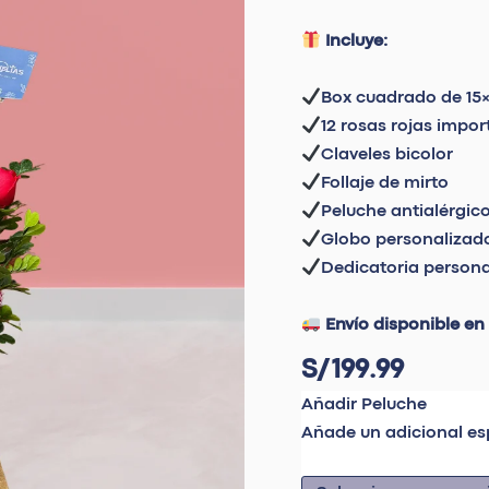
“Te
amo”
Incluye:
cantidad
Box cuadrado de 15
12 rosas rojas impo
Claveles bicolor
Follaje de mirto
Peluche antialérgic
Globo personalizad
Dedicatoria persona
Envío disponible en
S/
199.99
Añadir Peluche
Añade un adicional es