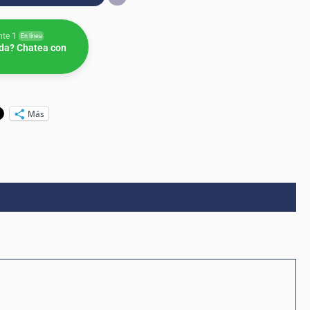
nte 1
En línea
da? Chatea con
Más