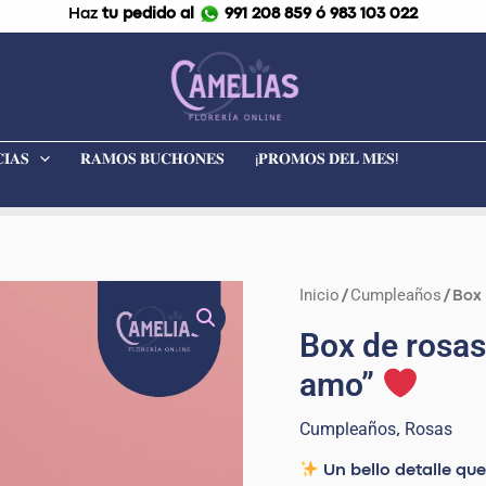
Haz
tu pedido al
991 208 859 ó 983 103 022
𝐈𝐀𝐒
𝐑𝐀𝐌𝐎𝐒 𝐁𝐔𝐂𝐇𝐎𝐍𝐄𝐒
¡𝐏𝐑𝐎𝐌𝐎𝐒 𝐃𝐄𝐋 𝐌𝐄𝐒!
Inicio
Cumpleaños
Box
/
/ Box
de
Box de rosas
rosas
amo”
rojas,
peluche
Cumpleaños
Rosas
,
y
globo
Un bello detalle que