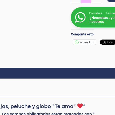
Camelias – Asiste
¿Necesitas ayu
nosotros
Comparte esto:
WhatsApp
ojas, peluche y globo “Te amo”
”
.
Los campos obligatorios están marcados con
*