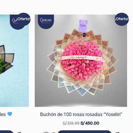
El
El
El
¡Oferta!
¡Oferta!
precio
precio
precio
actual
original
actual
es:
era:
es:
.
S/ 99.99.
S/ 519.99.
S/ 450.00.
les
Buchón de 100 rosas rosadas “Yoselin”
S/
519.99
S/
450.00