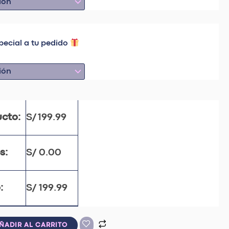
pecial a tu pedido
ucto:
S/
199.99
s:
S/
0.00
:
S/
199.99
ÑADIR AL CARRITO