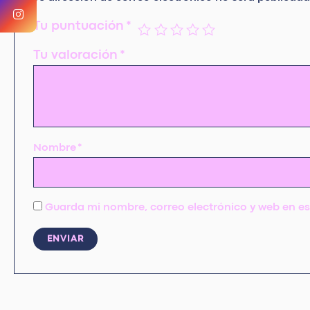
Tu puntuación
*
Tu valoración
*
Nombre
*
Guarda mi nombre, correo electrónico y web en e