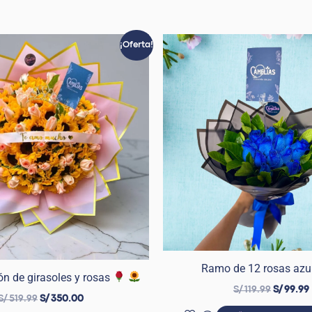
El
El
El
¡Oferta!
precio
precio
precio
original
actual
original
era:
es:
era:
S/ 519.99.
S/ 350.00.
S/ 119.99
Ramo de 12 rosas azu
 de girasoles y rosas
S/
119.99
S/
99.99
S/
519.99
S/
350.00