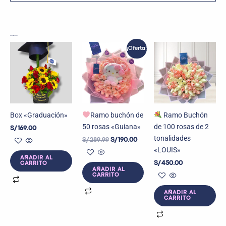
Productos relacionados
El
El
¡Oferta!
precio
precio
original
actual
era:
es:
S/ 289.99.
S/ 190.00.
Box «Graduación»
Ramo buchón de
Ramo Buchón
50 rosas «Guiana»
de 100 rosas de 2
S/
169.00
tonalidades
S/
289.99
S/
190.00
«LOUIS»
AÑADIR AL
S/
450.00
CARRITO
AÑADIR AL
CARRITO
AÑADIR AL
CARRITO