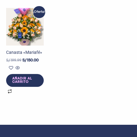
El
El
¡Oferta!
precio
precio
original
actual
era:
es:
S/ 199.99.
S/ 150.00.
Canasta «Mariafé»
S/
199.99
S/
150.00
AÑADIR AL
CARRITO