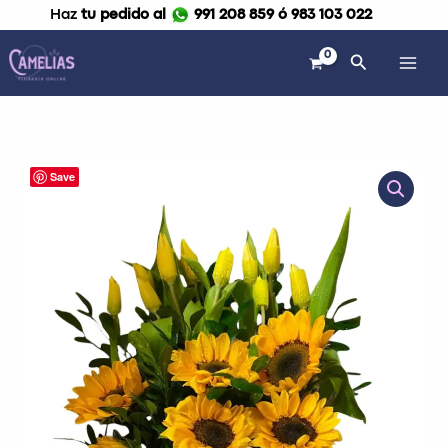
Ir
Haz
tu pedido al
991 208 859 ó 983 103 022
al
contenido
Buscar
Save
Arreglo
de
tulipanes
y
girasoles
"Thais"
cantidad