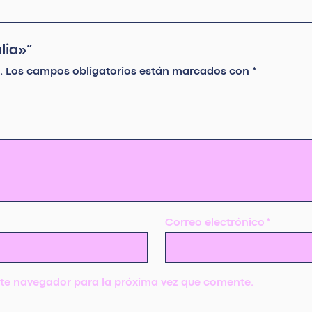
lia»”
.
Los campos obligatorios están marcados con
*
Correo electrónico
*
ste navegador para la próxima vez que comente.