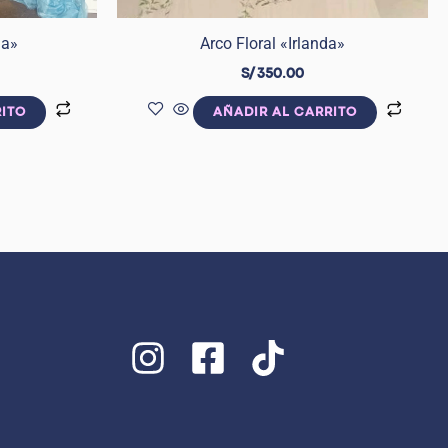
ia»
Arco Floral «Irlanda»
S/
350.00
RITO
AÑADIR AL CARRITO