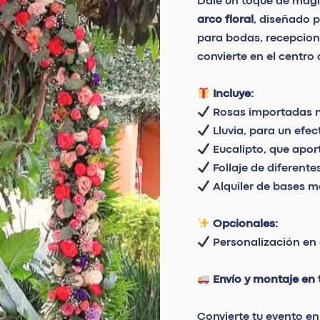
Dale un toque de magia
arco floral
, diseñado p
para bodas, recepcione
convierte en el centro
Incluye:
Rosas importadas na
Lluvia, para un efe
Eucalipto, que aport
Follaje de diferente
Alquiler de bases me
Opcionales:
Personalización en c
Envío y montaje en 
Convierte tu evento en