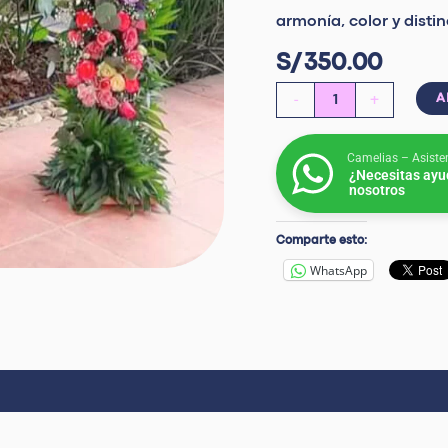
armonía, color y disti
S/
350.00
-
+
A
Camelias – Asiste
¿Necesitas ayu
nosotros
Comparte esto:
WhatsApp