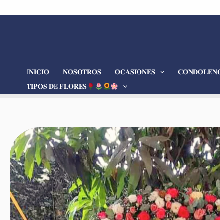
Ir
al
contenido
𝐈𝐍𝐈𝐂𝐈𝐎
𝐍𝐎𝐒𝐎𝐓𝐑𝐎𝐒
𝐎𝐂𝐀𝐒𝐈𝐎𝐍𝐄𝐒
𝐂𝐎𝐍𝐃𝐎𝐋𝐄𝐍𝐂
𝐓𝐈𝐏𝐎𝐒 𝐃𝐄 𝐅𝐋𝐎𝐑𝐄𝐒