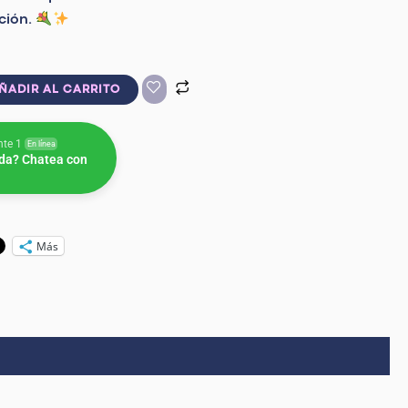
nción.
ÑADIR AL CARRITO
nte 1
En línea
da? Chatea con
Más