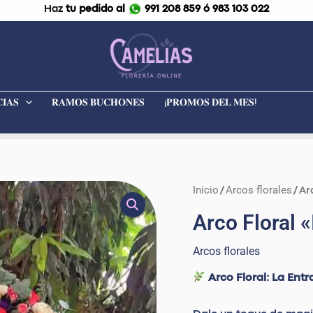
Haz
tu pedido al
991 208 859 ó 983 103 022
𝐈𝐀𝐒
𝐑𝐀𝐌𝐎𝐒 𝐁𝐔𝐂𝐇𝐎𝐍𝐄𝐒
¡𝐏𝐑𝐎𝐌𝐎𝐒 𝐃𝐄𝐋 𝐌𝐄𝐒!
Inicio
Arcos florales
Arco
/
/ Ar
Floral
Arco Floral «
"Italia"
cantidad
Arcos florales
Arco Floral: La Ent