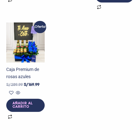
El
El
¡Oferta!
precio
precio
original
actual
era:
es:
S/ 289.99.
S/ 169.99.
Caja Premium de
rosas azules
S/
289.99
S/
169.99
AÑADIR AL
CARRITO