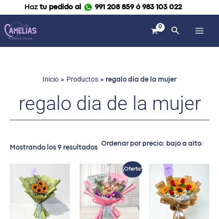
Ordenado
Ir
Haz
tu pedido al
991 208 859 ó 983 103 022
por
al
precio:
bajo
contenido
Buscar
a
alto
Inicio
Productos
regalo dia de la mujer
regalo dia de la mujer
Mostrando los 9 resultados
El
El
¡Oferta!
precio
precio
original
actual
era:
es:
S/ 100.00.
S/ 89.99.