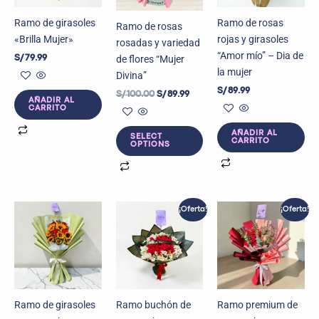
Ramo de girasoles
Ramo de rosas
Ramo de rosas
«Brilla Mujer»
rojas y girasoles
rosadas y variedad
“Amor mío” – Dia de
de flores “Mujer
S/
79.99
la mujer
Divina”
S/
89.99
S/
100.00
S/
89.99
AÑADIR AL
CARRITO
AÑADIR AL
SELECT
CARRITO
OPTIONS
El
El
El
El
¡Oferta!
¡Oferta!
precio
precio
precio
precio
original
actual
original
actual
era:
es:
era:
es:
S/ 189.99.
S/ 119.99.
S/ 179.99.
S/ 139.
Ramo de girasoles
Ramo buchón de
Ramo premium de