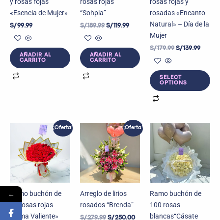
y rosas rojas
rosas rojas
rosas rojas y
«Esencia de Mujer»
“Sohpia”
rosadas «Encanto
Natural» – Día de la
S/
99.99
S/
189.99
S/
119.99
Mujer
S/
179.99
S/
139.99
AÑADIR AL
AÑADIR AL
CARRITO
CARRITO
SELECT
OPTIONS
El
El
El
El
¡Oferta!
¡Oferta!
precio
precio
precio
precio
original
actual
original
actual
era:
es:
era:
es:
S/ 279.00.
S/ 150.00.
S/ 279.99.
S/ 250.00.
←
Ramo buchón de
Arreglo de lirios
Ramo buchón de
50 rosas rojas
rosados “Brenda”
100 rosas
«Alma Valiente»
blancas“Cásate
S/
279.99
S/
250.00