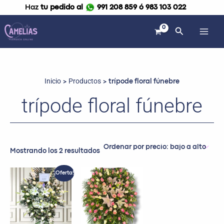
Ordenado
Ir
Haz
tu pedido al
991 208 859 ó 983 103 022
por
al
precio:
bajo
contenido
Buscar
a
alto
Inicio
Productos
trípode floral fúnebre
trípode floral fúnebre
Mostrando los 2 resultados
El
El
¡Oferta!
precio
precio
original
actual
era:
es:
S/ 399.99.
S/ 349.99.