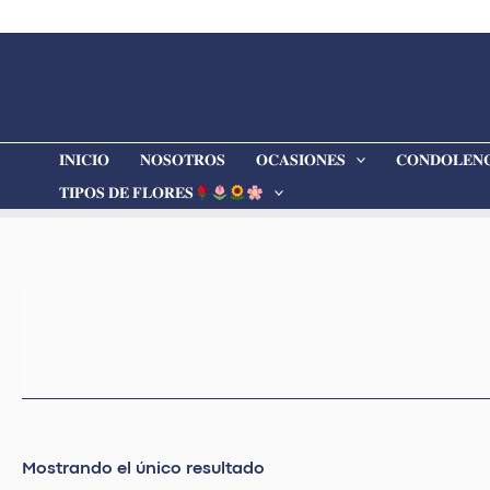
Ir
al
contenido
𝐈𝐍𝐈𝐂𝐈𝐎
𝐍𝐎𝐒𝐎𝐓𝐑𝐎𝐒
𝐎𝐂𝐀𝐒𝐈𝐎𝐍𝐄𝐒
𝐂𝐎𝐍𝐃𝐎𝐋𝐄𝐍𝐂
𝐓𝐈𝐏𝐎𝐒 𝐃𝐄 𝐅𝐋𝐎𝐑𝐄𝐒
Mostrando el único resultado