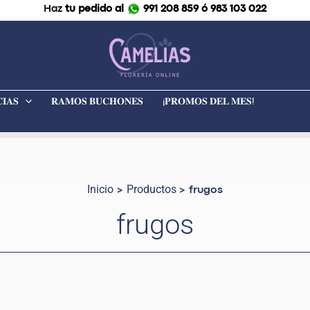
Haz
tu pedido al
991 208 859 ó 983 103 022
𝐈𝐀𝐒
𝐑𝐀𝐌𝐎𝐒 𝐁𝐔𝐂𝐇𝐎𝐍𝐄𝐒
¡𝐏𝐑𝐎𝐌𝐎𝐒 𝐃𝐄𝐋 𝐌𝐄𝐒!
Inicio
Productos
frugos
frugos