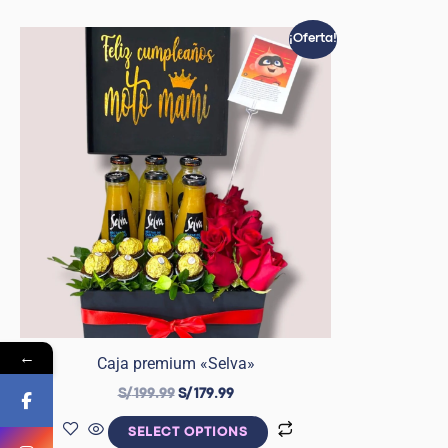
El
El
¡Oferta!
precio
precio
original
actual
era:
es:
S/ 199.99.
S/ 179.99.
←
Caja premium «Selva»
S/
199.99
S/
179.99
SELECT OPTIONS