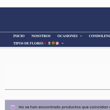
Ir
al
contenido
𝐈𝐍𝐈𝐂𝐈𝐎
𝐍𝐎𝐒𝐎𝐓𝐑𝐎𝐒
𝐎𝐂𝐀𝐒𝐈𝐎𝐍𝐄𝐒
𝐂𝐎𝐍𝐃𝐎𝐋𝐄𝐍𝐂
𝐓𝐈𝐏𝐎𝐒 𝐃𝐄 𝐅𝐋𝐎𝐑𝐄𝐒
No se han encontrado productos que coincidan c