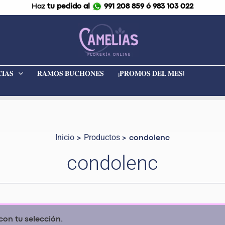
Haz
tu pedido al
991 208 859 ó 983 103 022
𝐈𝐀𝐒
𝐑𝐀𝐌𝐎𝐒 𝐁𝐔𝐂𝐇𝐎𝐍𝐄𝐒
¡𝐏𝐑𝐎𝐌𝐎𝐒 𝐃𝐄𝐋 𝐌𝐄𝐒!
Inicio
Productos
condolenc
condolenc
on tu selección.