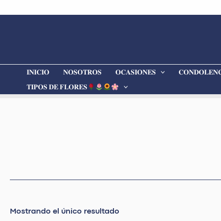
Ir
al
contenido
𝐈𝐍𝐈𝐂𝐈𝐎
𝐍𝐎𝐒𝐎𝐓𝐑𝐎𝐒
𝐎𝐂𝐀𝐒𝐈𝐎𝐍𝐄𝐒
𝐂𝐎𝐍𝐃𝐎𝐋𝐄𝐍𝐂
𝐓𝐈𝐏𝐎𝐒 𝐃𝐄 𝐅𝐋𝐎𝐑𝐄𝐒
Mostrando el único resultado