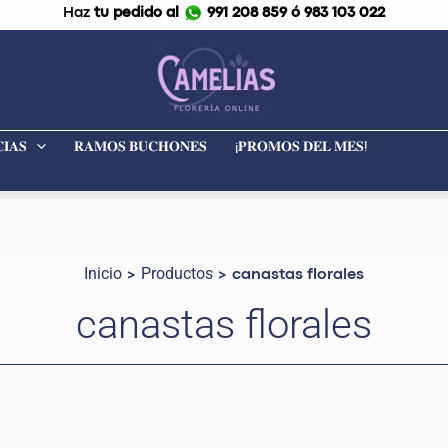
Haz
tu pedido al
991 208 859 ó 983 103 022
𝐈𝐀𝐒
𝐑𝐀𝐌𝐎𝐒 𝐁𝐔𝐂𝐇𝐎𝐍𝐄𝐒
¡𝐏𝐑𝐎𝐌𝐎𝐒 𝐃𝐄𝐋 𝐌𝐄𝐒!
Inicio
Productos
canastas florales
canastas florales